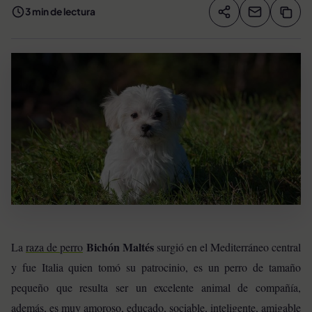
3 min de lectura
Compartir artíc
Copia
Compartir
Bichón Maltés
La
raza de perro
surgió en el Mediterráneo central
y fue Italia quien tomó su patrocinio, es un perro de tamaño
pequeño que resulta ser un excelente animal de compañía,
además, es muy amoroso, educado, sociable, inteligente, amigable