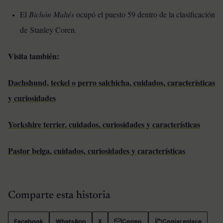
El
Bichón Maltés
ocupó el puesto 59 dentro de la clasificación
de Stanley Coren.
Visita también:
Dachshund, teckel o perro salchicha, cuidados, características
y curiosidades
Yorkshire terrier, cuidados, curiosidades y características
Pastor belga, cuidados, curiosidades y características
Comparte esta historia
Facebook
WhatsApp
X
Correo
Copiar enlace