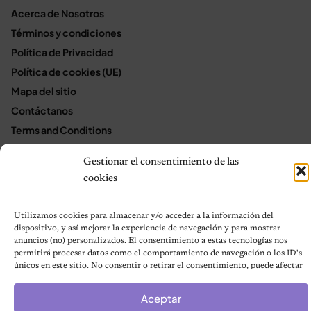
Acerca de Nosotros
Términos y condiciones
Política de Privacidad
Política de cookies (UE)
Mapa del sitio
Contáctanos
Terms and Conditions
Gestionar el consentimiento de las
cookies
© 2026 Notas de Mascotas
Política de privacidad
Utilizamos cookies para almacenar y/o acceder a la información del
dispositivo, y así mejorar la experiencia de navegación y para mostrar
anuncios (no) personalizados. El consentimiento a estas tecnologías nos
permitirá procesar datos como el comportamiento de navegación o los ID's
únicos en este sitio. No consentir o retirar el consentimiento, puede afectar
negativamente a ciertas características y funciones.
Aceptar