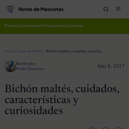
Saltar al contenido
Me
Notas de Mascotas
Perros
Gatos
Humor
Noticias
Aves
Contacto
Inicio
Razas de Perros
Bichón maltés, cuidados, características y curiosidades
Escrito por
Mar 8, 2017
Paula Quintero
Bichón maltés, cuidados,
características y
curiosidades