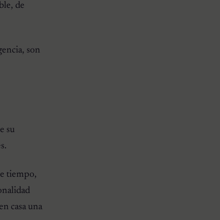
ble, de
gencia, son
e su
s.
de tiempo,
sonalidad
 en casa una