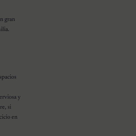
on gran
lia.
espacios
erviosa y
re, si
cicio en