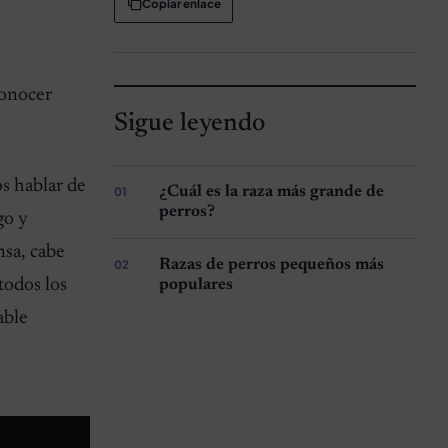
y
Copiar enlace
conocer
Sigue leyendo
s hablar de
¿Cuál es la raza más grande de
perros?
go y
nsa, cabe
Razas de perros pequeños más
todos los
populares
able