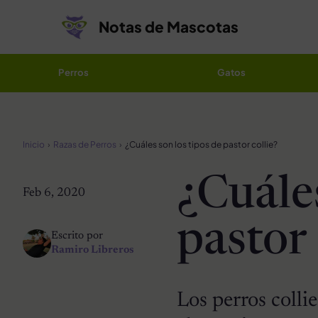
Saltar al contenido
Notas de Mascotas
Perros
Gatos
Inicio
Razas de Perros
¿Cuáles son los tipos de pastor collie?
¿Cuáles
Feb 6, 2020
pastor 
Escrito por
Ramiro Libreros
Los perros collie