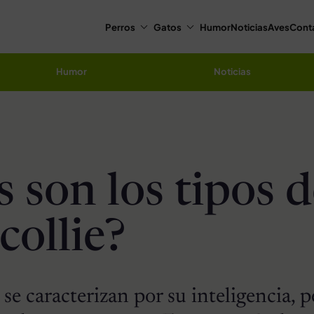
Perros
Gatos
Humor
Noticias
Aves
Cont
Humor
Noticias
 son los tipos 
collie?
 se caracterizan por su inteligencia, p