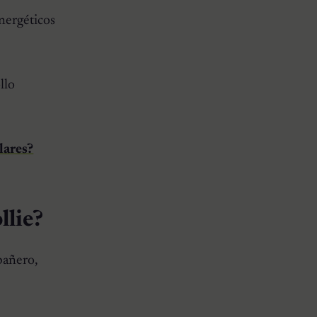
nergéticos
llo
lares?
llie?
pañero,