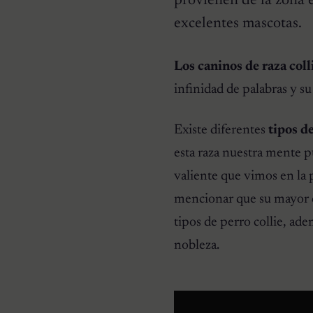
provienen de la zona e
excelentes mascotas.
RAZAS DE PERROS
Pomeranias: 10
Curiosidades de la raza
Los caninos de raza coll
infinidad de palabras y su
Existe diferentes
tipos de
esta raza nuestra mente pu
valiente que vimos en la p
mencionar que su mayor car
tipos de perro collie, ad
nobleza.