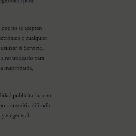
legitimada para
e que no se aceptan
ectrónico o cualquier
tilizar el Servicio,
 no utilizarlo para
ea inapropiada,
idad publicitaria, a no
no transmitir, difundir
s y en general