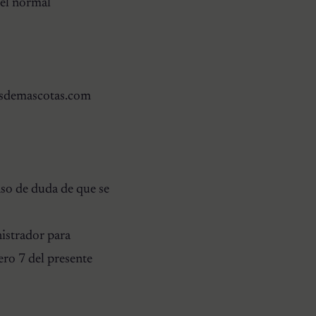
 el normal
tasdemascotas.com
aso de duda de que se
istrador para
ro 7 del presente