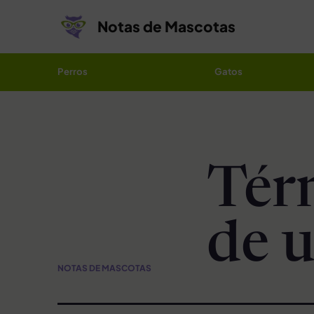
Saltar al contenido
Notas de Mascotas
Perros
Gatos
Tér
de u
NOTAS DE MASCOTAS