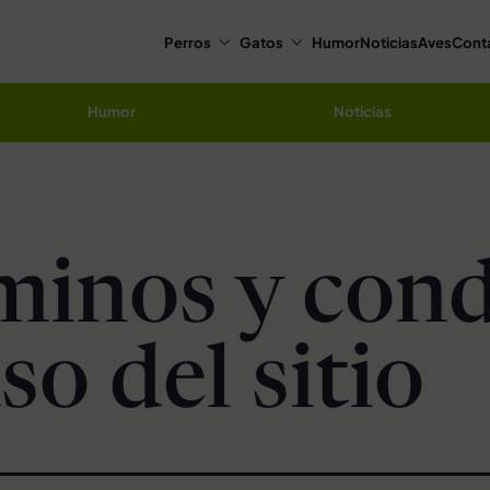
Perros
Gatos
Humor
Noticias
Aves
Cont
Humor
Noticias
minos y cond
so del sitio