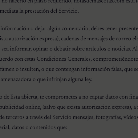
e no hacerlo en plazo requerido, notasdemascotas.com está 
ediata la prestación del Servicio.
 información o dejar algún comentario, debes tener present
ista autorización expresa), cadenas de mensajes de correo el
ea informar, opinar o debatir sobre artículos o noticias. Al u
acuerdo con estas Condiciones Generales, comprometiéndote a
famen o insulten, o que contengan información falsa, que s
 amenazadora o que infrinjan alguna ley.
 de lista abierta, te comprometes a no captar datos con final
ublicidad online, (salvo que exista autorización expresa), a 
e terceros a través del Servicio mensajes, fotografías, vídeo
erial, datos o contenidos que: