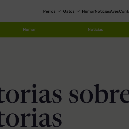
Perros
Gatos
Humor
Noticias
Aves
Cont
Humor
Noticias
torias sobr
torias