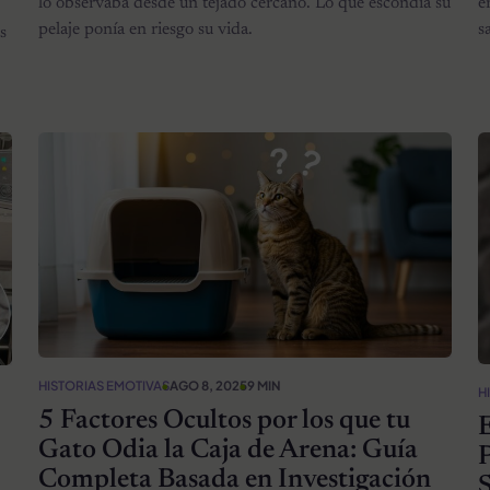
lo observaba desde un tejado cercano. Lo que escondía su
e
pelaje ponía en riesgo su vida.
s
s
HISTORIAS EMOTIVAS
AGO 8, 2025
9 MIN
H
5 Factores Ocultos por los que tu
Gato Odia la Caja de Arena: Guía
P
Completa Basada en Investigación
S