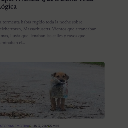
Lógica
a tormenta había rugido toda la noche sobre
elchertown, Massachusetts. Vientos que arrancaban
amas, lluvia que llenaban las calles y rayos que
luminaban el…
ISTORIAS EMOTIVAS
JUN 3, 2025
5 MIN