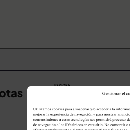
EXPLORA
otas
Gestionar el c
Perros
Gatos
Utilizamos cookies para almacenar y/o acceder a la informaci
mejorar la experiencia de navegación y para mostrar anuncio
Humor
consentimiento a estas tecnologías nos permitirá procesar
de navegación o los ID's únicos en este sitio. No consentir o