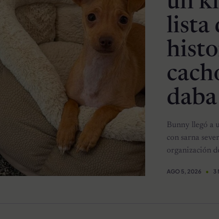
un ki
lista
histo
cach
daba
Bunny llegó a 
con sarna sever
organización de
AGO 5, 2026
3