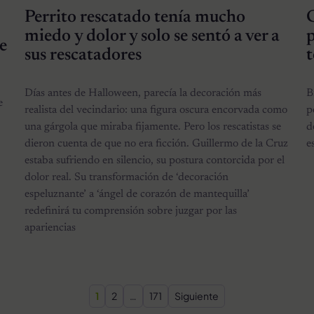
Perrito rescatado tenía mucho
C
miedo y dolor y solo se sentó a ver a
p
e
sus rescatadores
t
Días antes de Halloween, parecía la decoración más
B
e
realista del vecindario: una figura oscura encorvada como
p
una gárgola que miraba fijamente. Pero los rescatistas se
d
dieron cuenta de que no era ficción. Guillermo de la Cruz
e
estaba sufriendo en silencio, su postura contorcida por el
dolor real. Su transformación de ‘decoración
espeluznante’ a ‘ángel de corazón de mantequilla’
redefinirá tu comprensión sobre juzgar por las
apariencias
Paginación de entradas
1
2
…
171
Siguiente