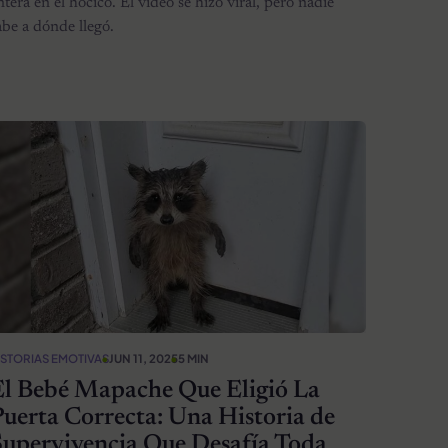
ntera en el hocico. El video se hizo viral, pero nadie
abe a dónde llegó.
ISTORIAS EMOTIVAS
JUN 11, 2025
5 MIN
El Bebé Mapache Que Eligió La
uerta Correcta: Una Historia de
upervivencia Que Desafía Toda