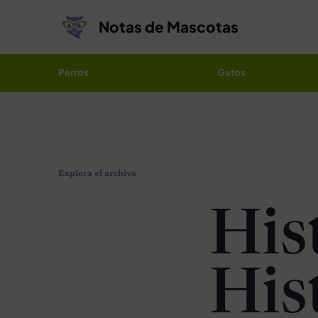
Saltar al contenido
Notas de Mascotas
Perros
Gatos
Explora el archivo
His
His