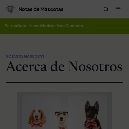
Saltar al contenido
Me
Notas de Mascotas
Perros
Gatos
Humor
Noticias
Aves
Contacto
NOTAS DE MASCOTAS
Acerca de Nosotros