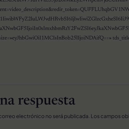
YlMkZ3d3cueW91dHViZS5jb20lMkZyZWRpcmVjdCU
rect?event=video_description&redir_token=QUFF
iwibWFyZ2luLWJvdHRvbSI6IjIwIiwiZGlzcGxheSI6IiJ9LCJwa
aXNwbGF5IjoiIn0sImxhbmRzY2FwZSI6eyJkaXNwbGF5IjoiIn0
le_font_size=»eyJhbGwiOiI1MCIsInBob25lIjoiNDAifQ==» t
na respuesta
correo electrónico no será publicada.
Los campos obl