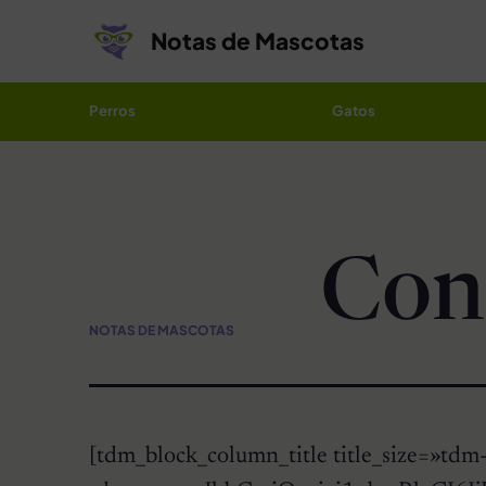
Saltar al contenido
Notas de Mascotas
Perros
Gatos
Con
NOTAS DE MASCOTAS
[tdm_block_column_title title_size=»td