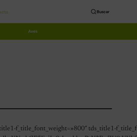
acto
Buscar
Aves
Contacto
 tds_title1-f_title_font_weight=»800″ tds_title1