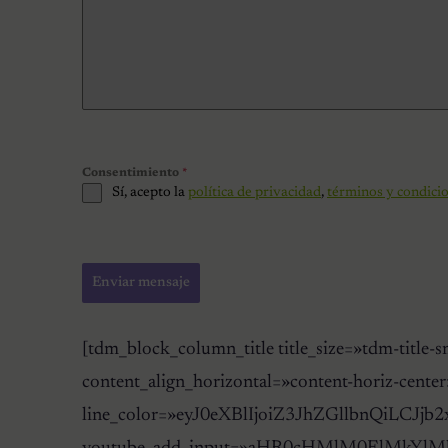
Consentimiento
*
Sí, acepto la
política de privacidad
,
términos y condici
Enviar mensaje
[tdm_block_column_title title_size=»tdm-
content_align_horizontal=»content-horiz-center»
line_color=»eyJ0eXBlIjoiZ3JhZGllbnQiLCJjb2