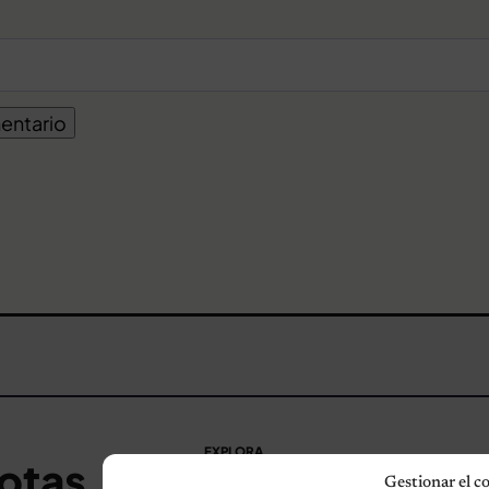
EXPLORA
otas
Gestionar el c