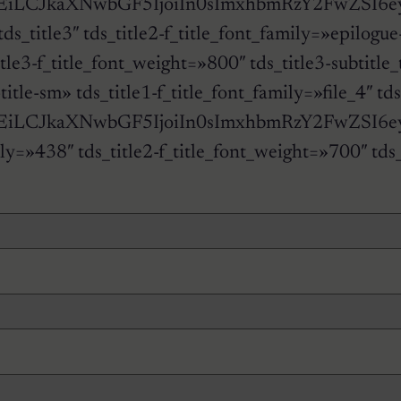
IjEiLCJkaXNwbGF5IjoiIn0sImxhbmRzY2FwZSI6e
=»tds_title3″ tds_title2-f_title_font_family=»epil
tds_title3-f_title_font_weight=»800″ tds_title
-title-sm» tds_title1-f_title_font_family=»file
IjEiLCJkaXNwbGF5IjoiIn0sImxhbmRzY2FwZSI6ey
t_family=»438″ tds_title2-f_title_font_weight=