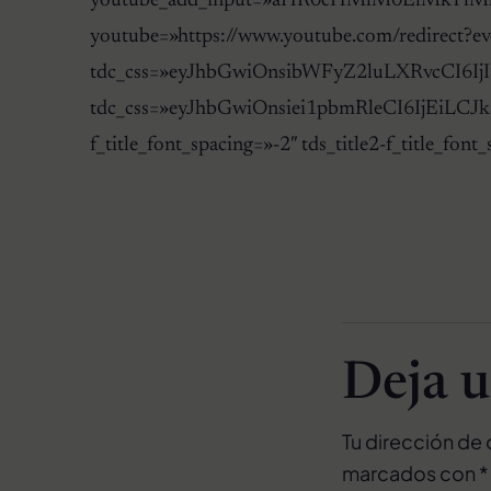
youtube_add_input=»aHR0cHMlM0ElMk
youtube=»https://www.youtube.com/redi
tdc_css=»eyJhbGwiOnsibWFyZ2luLXRvcCI6IjI1I
tdc_css=»eyJhbGwiOnsiei1pbmRleCI6IjEiLCJk
f_title_font_spacing=»-2″ tds_title2-f_tit
Deja u
Tu dirección de 
marcados con
*