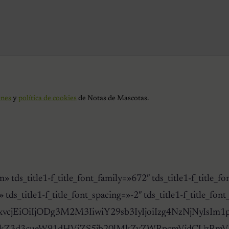
ones
y
política de cookies
de Notas de Mascotas.
title-sm» tds_title1-f_title_font_family=»672″ tds
 tds_title1-f_title_font_spacing=»-2″ tds_title1-f_title_f
xvcjEiOiIjODg3M2M3IiwiY29sb3IyIjoiIzg4NzNjNyIsIm1peG