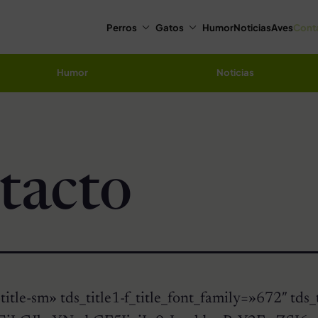
Perros
Gatos
Humor
Noticias
Aves
Cont
Humor
Noticias
tacto
m-title-sm» tds_title1-f_title_font_family=»672″