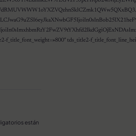
zRmV2ZW50JTNEdmlkZW9fZGVzY3JpcHRpb24lMjZy
LUhqbGV1NWdRMUVWWW1oYXZVQzhnSklCZmk1QWw5QXxBQ3
G9uZSI6eyJkaXNwbGF5IjoiIn0sInBob25lX21heF93aWR0aCI6Nz
sImxhbmRzY2FwZV9tYXhfd2lkdGgiOjExNDAsImxhbmRzY2FwZV
ds_title2-f_title_font_weight=»800″ tds_title2-f_tit
igatorios están