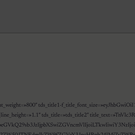
_title1-f_title_font_weight=»800″ tds_title1-f_ti
ont_line_height=»1.1″ tds_title=»tds_title2″ title_text=»T
VkQ29sb3JzIjpbXSwiZGVncmVlIjoiLTkwIiwiY3NzIjoiYmFja