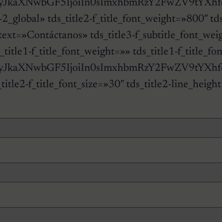
yJkaXNwbGF5IjoiIn0sImxhbmRzY2FwZV9tYXhfd2
ogue-2_global» tds_title2-f_title_font_weight=»800
3-subtitle_text=»Contáctanos» tds_title3-f_sub
_4″ tds_title1-f_title_font_weight=»» tds_title1
JkaXNwbGF5IjoiIn0sImxhbmRzY2FwZV9tYXhfd2l
»700″ tds_title2-f_title_font_size=»30″ tds_ti