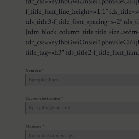
tdc_css=»eyJhbGwiOnsiei1pbmRleCI6
f_title_font_line_height=»1.1″ tds_title
tds_title3-f_title_font_spacing=»-2″ 
[tdm_block_column_title title_size=»tdm
tdc_css=»eyJhbGwiOnsiei1pbmRleCI6
title_tag=»h3″ tds_title2-f_title_fon
Nombre
*
Correo electrónico
*
Mensaje
*