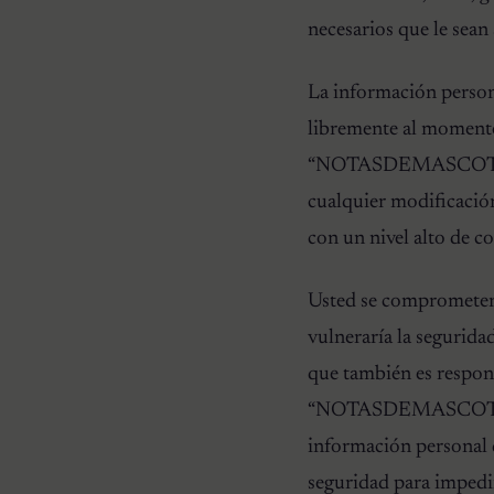
necesarios que le sean 
La información person
libremente al momento 
“NOTASDEMASCOTAS.CO
cualquier modificació
con un nivel alto de co
Usted se comprometer a
vulneraría la segurida
que también es respon
“NOTASDEMASCOTAS.COM
información personal 
seguridad para impedir