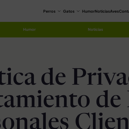
Perros
Gatos
Humor
Noticias
Aves
Cont
Humor
Noticias
tica de Priv
tamiento de
onales Clien