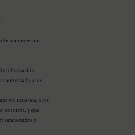
L.
rmite mantener una
 de información,
no autorizado a los
es y/o usuarios, a los
or nosotros, y que
ser sancionados o