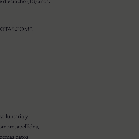
e dieciocho (18) años.
ASCOTAS.COM”.
oluntaria y
ombre, apellidos,
y demás datos