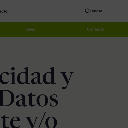
acto
Buscar
Aves
Contacto
acidad y
 Datos
te y/o