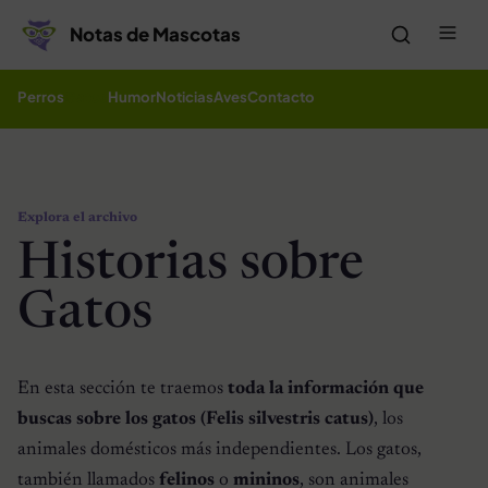
Saltar al contenido
Me
Notas de Mascotas
Perros
Gatos
Humor
Noticias
Aves
Contacto
Explora el archivo
Historias sobre
Gatos
En esta sección te traemos
toda la información que
buscas sobre los gatos (Felis silvestris catus)
, los
animales domésticos más independientes. Los gatos,
también llamados
felinos
o
mininos
, son animales