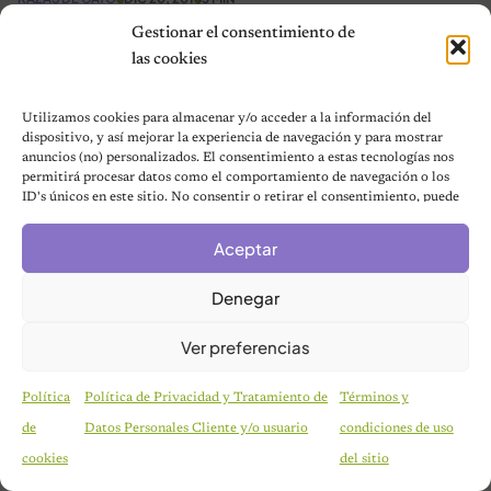
Gato Burmilla, cuidados, comportamiento
Gestionar el consentimiento de
y características
las cookies
El Burmilla es una raza de gato originaria en Gran Betaña. Esta
Utilizamos cookies para almacenar y/o acceder a la información del
dispositivo, y así mejorar la experiencia de navegación y para mostrar
raza es procedente de un cruce entre un Persa chinchilla y una
anuncios (no) personalizados. El consentimiento a estas tecnologías nos
Burmesa lila
permitirá procesar datos como el comportamiento de navegación o los
ID's únicos en este sitio. No consentir o retirar el consentimiento, puede
afectar negativamente a ciertas características y funciones.
Aceptar
Denegar
Ver preferencias
Política
Política de Privacidad y Tratamiento de
Términos y
de
Datos Personales Cliente y/o usuario
condiciones de uso
cookies
del sitio