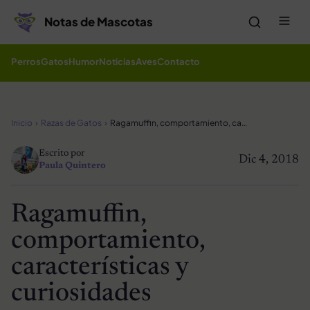
Saltar al contenido
Me
Notas de Mascotas
Perros
Gatos
Humor
Noticias
Aves
Contacto
Inicio
Razas de Gatos
Ragamuffin, comportamiento, características y curiosidades
Escrito por
Dic 4, 2018
Paula Quintero
Ragamuffin,
comportamiento,
características y
curiosidades