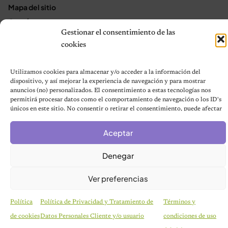
Mapa del sitio
Contáctanos
Gestionar el consentimiento de las
Terms and Conditions
cookies
Utilizamos cookies para almacenar y/o acceder a la información del
© 2026 Notas de Mascotas
dispositivo, y así mejorar la experiencia de navegación y para mostrar
Política de privacidad
anuncios (no) personalizados. El consentimiento a estas tecnologías nos
permitirá procesar datos como el comportamiento de navegación o los ID's
únicos en este sitio. No consentir o retirar el consentimiento, puede afectar
negativamente a ciertas características y funciones.
Aceptar
Denegar
Ver preferencias
Política
Política de Privacidad y Tratamiento de
Términos y
de cookies
Datos Personales Cliente y/o usuario
condiciones de uso
RAZAS DE GATOS