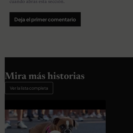
cuando abras esta sección.
Deja el primer comentario
Mira más historias
Ver la lista completa