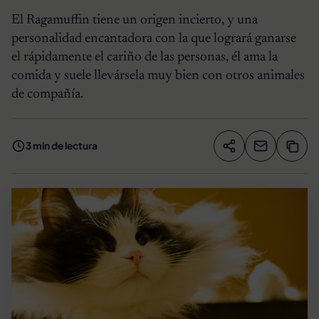
El Ragamuffin tiene un origen incierto, y una
personalidad encantadora con la que logrará ganarse
el rápidamente el cariño de las personas, él ama la
comida y suele llevársela muy bien con otros animales
de compañía.
3 min de lectura
Compartir artíc
Copia
Compartir