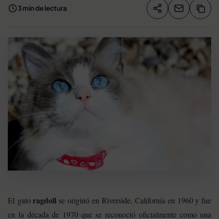
3 min de lectura
Compartir artíc
Copia
Compartir
ragdoll
El
gato
se originó en Riverside, California en 1960 y fue
en la década de 1970 que se reconoció oficialmente como una