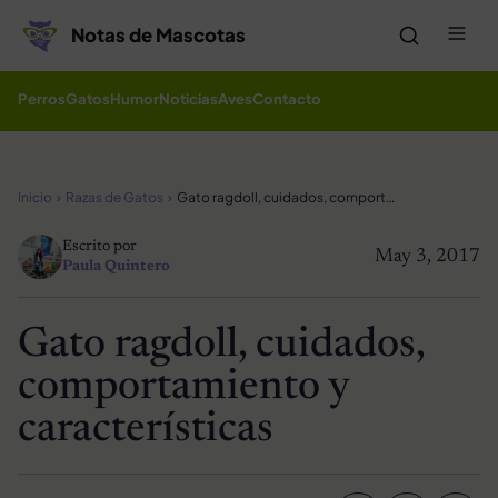
Saltar al contenido
Me
Notas de Mascotas
Perros
Gatos
Humor
Noticias
Aves
Contacto
Inicio
Razas de Gatos
Gato ragdoll, cuidados, comportamiento y características
Escrito por
May 3, 2017
Paula Quintero
Gato ragdoll, cuidados,
comportamiento y
características