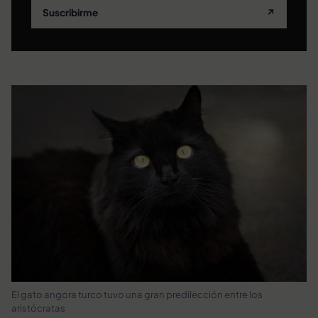
Suscribirme
↗
El gato angora turco tuvo una gran predilección entre los
aristócratas