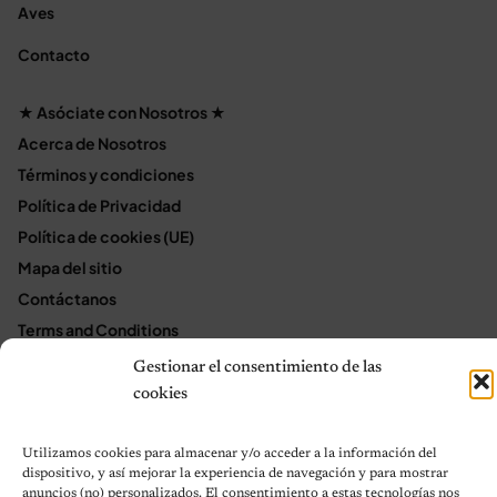
Aves
Contacto
★ Asóciate con Nosotros ★
Acerca de Nosotros
Términos y condiciones
Política de Privacidad
Política de cookies (UE)
Mapa del sitio
Contáctanos
Terms and Conditions
Gestionar el consentimiento de las
cookies
© 2026 Notas de Mascotas
Política de privacidad
Utilizamos cookies para almacenar y/o acceder a la información del
dispositivo, y así mejorar la experiencia de navegación y para mostrar
anuncios (no) personalizados. El consentimiento a estas tecnologías nos