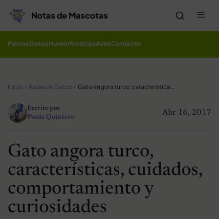
Saltar al contenido
Me
Notas de Mascotas
Perros
Gatos
Humor
Noticias
Aves
Contacto
Inicio
Razas de Gatos
Gato angora turco, características, cuidados, comportamiento y curiosidades
Escrito por
Abr 16, 2017
Paula Quintero
Gato angora turco,
características, cuidados,
comportamiento y
curiosidades