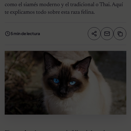
como el siamés moderno y el tradicional o Thai. Aquí
te explicamos todo sobre esta raza felina.
5 min de lectura
Compartir artíc
Copia
Compartir