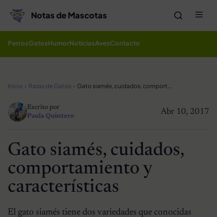
Saltar al contenido
Me
Notas de Mascotas
Perros
Gatos
Humor
Noticias
Aves
Contacto
Inicio
Razas de Gatos
Gato siamés, cuidados, comportamiento y características
Escrito por
Abr 10, 2017
Paula Quintero
Gato siamés, cuidados,
comportamiento y
características
El gato siamés tiene dos variedades que conocidas