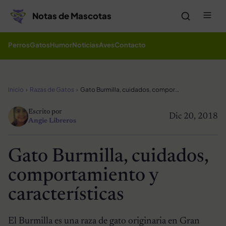
Saltar al contenido
Me
Notas de Mascotas
Perros
Gatos
Humor
Noticias
Aves
Contacto
Inicio
Razas de Gatos
Gato Burmilla, cuidados, comportamiento y características
Escrito por
Dic 20, 2018
Angie Libreros
Gato Burmilla, cuidados,
comportamiento y
características
El Burmilla es una raza de gato originaria en Gran