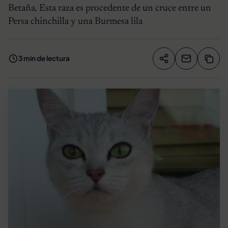
Betaña. Esta raza es procedente de un cruce entre un
Persa chinchilla y una Burmesa lila
3 min de lectura
Compartir artíc
Copia
Compartir