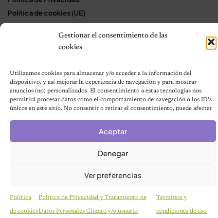
Política de cookies (UE)
Mapa del sitio
Gestionar el consentimiento de las
Contáctanos
cookies
Terms and Conditions
Utilizamos cookies para almacenar y/o acceder a la información del
dispositivo, y así mejorar la experiencia de navegación y para mostrar
anuncios (no) personalizados. El consentimiento a estas tecnologías nos
© 2026 Notas de Mascotas
permitirá procesar datos como el comportamiento de navegación o los ID's
Política de privacidad
únicos en este sitio. No consentir o retirar el consentimiento, puede afectar
negativamente a ciertas características y funciones.
Aceptar
Denegar
Ver preferencias
Política
Política de Privacidad y Tratamiento de
Términos y
de cookies
Datos Personales Cliente y/o usuario
condiciones de uso
RAZAS DE GATOS