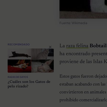
Fuente: Wikimedia
×
RECOMENDADO
La
raza felina
Bobtail
ha encontrado presente
proviene de las Islas 
Estos gatos fueron dejados
RAZAS DE GATOS
¿Cuáles son los Gatos de
estaban acabando con las i
pelo rizado?
convirtieron en animales 
prohibido comercializarl