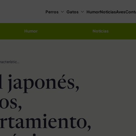
Perros
Gatos
Humor
Noticias
Aves
Cont
Humor
Noticias
Bobtail japonés, cuidados, comportamiento, características y curiosidades
l japonés,
os,
rtamiento,