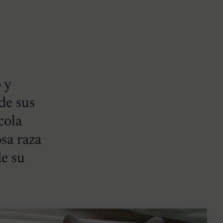
 y
de sus
cola
sa raza
de su