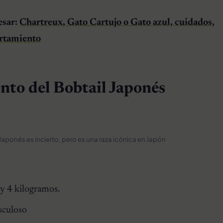
esar:
Chartreux, Gato Cartujo o Gato azul, cuidados,
ortamiento
to del Bobtail Japonés
 Japonés es incierto, pero es una raza icónica en Japón
y 4 kilogramos.
sculoso