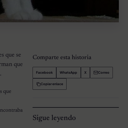
es que se
Comparte esta historia
firman que
Facebook
WhatsApp
X
Correo
.
Copiar enlace
as que
 encontraba
Sigue leyendo