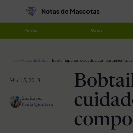
Saltar al contenido
Notas de Mascotas
Perros
Gatos
Inicio
Razas de Gatos
Bobtai
Mar 15, 2018
cuidad
Escrito por
Paula Quintero
compo