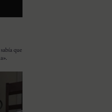
 sabía que
ma».