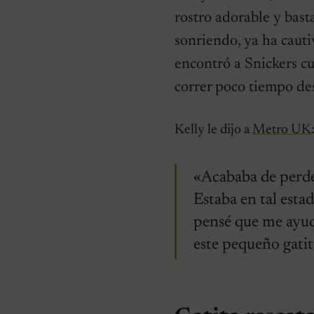
rostro adorable y basta
sonriendo, ya ha cauti
encontró a Snickers cu
correr poco tiempo de
HISTORIAS EMOTIVAS
Pesaba poco más de un
kilo y estaba en la lista de
Kelly le dijo a
Metro UK
eutanasia: la historia
detrás de la cachorra que
nadie daba por salvable
«Acababa de perde
Estaba en tal esta
pensé que me ayuda
este pequeño gatit