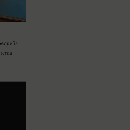
 pequeña
 tenía