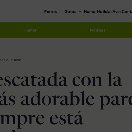
Perros
Gatos
Humor
Noticias
Aves
Cont
Humor
Noticias
Gata rescatada con la cara más adorable parece que siempre está sonriendo
escatada con la
ás adorable par
empre está