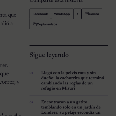
Comparte esta historia
Facebook
WhatsApp
X
Correo
enta que
alió a
Copiar enlace
Sigue leyendo
rer.
Llegó con la pelvis rota y sin
rque
dueño: la cachorrita que terminó
correr, y
cambiando las reglas de un
refugio en Misuri
Encontraron a un gatito
temblando solo en un jardín de
Londres: su pelaje escondía un