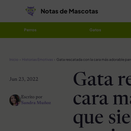
Saltar al contenido
Notas de Mascotas
Perros
Gatos
Inicio
Historias Emotivas
Gata r
Jun 23, 2022
cara m
Escrito por
Sandra Muñoz
que si