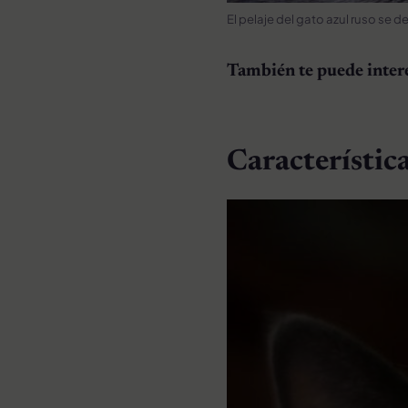
El pelaje del gato azul ruso se de
También te puede inter
Característica