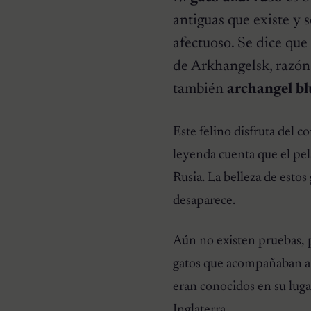
antiguas que existe y 
afectuoso. Se dice que
de Arkhangelsk, razón
también
archangel bl
RAZAS DE GATOS
¿Cuáles son los Gatos de
pelo rizado?
Este felino disfruta del c
leyenda cuenta que el pela
Rusia. La belleza de esto
desaparece.
Aún no existen pruebas, 
gatos que acompañaban a 
eran conocidos en su lugar
Inglaterra.