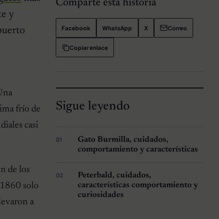
Comparte esta historia
te y
Facebook
WhatsApp
X
Correo
puerto
Copiar enlace
 Una
Sigue leyendo
ima frío de
diales casi
Gato Burmilla, cuidados,
comportamiento y características
n de los
Peterbald, cuidados,
 1860 solo
características comportamiento y
curiosidades
llevaron a