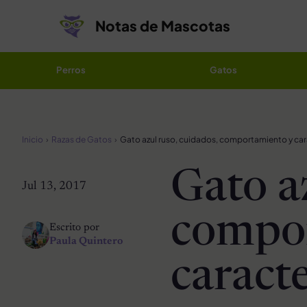
Saltar al contenido
Notas de Mascotas
Perros
Gatos
Inicio
Razas de Gatos
Gato azul ruso, cuidados, comportamiento y car
Gato a
Jul 13, 2017
compo
Escrito por
Paula Quintero
caracte