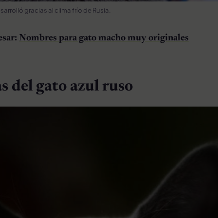
sarrolló gracias al clima frío de Rusia.
esar:
Nombres para gato macho muy originales
s del gato azul ruso