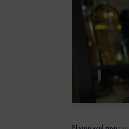
El
gato azul ruso
es o