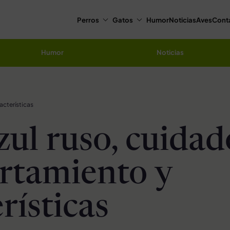
Perros
Gatos
Humor
Noticias
Aves
Cont
Humor
Noticias
acterísticas
zul ruso, cuidad
rtamiento y
rísticas