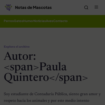
Saltar al contenido
Me
Notas de Mascotas
Perros
Gatos
Humor
Noticias
Aves
Contacto
Explora el archivo
Autor:
<span>Paula
Quintero</span>
Soy estudiante de Contaduría Pública, siento gran amor y
respeto hacia los animales y por este medio intento