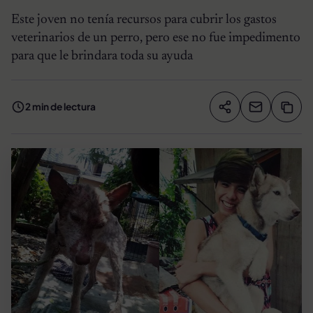
Este joven no tenía recursos para cubrir los gastos
veterinarios de un perro, pero ese no fue impedimento
para que le brindara toda su ayuda
2 min de lectura
Compartir artíc
Copia
Compartir