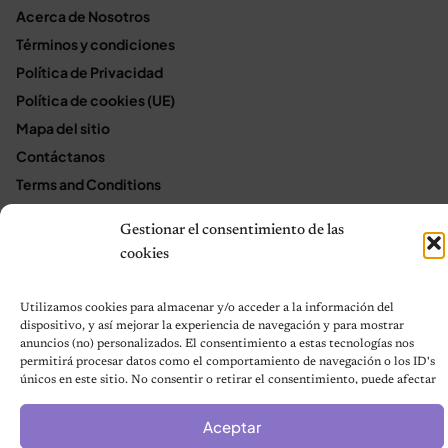
Acerca de Nosotros
Términos y condiciones
Política de Privacidad
Política de cookies (UE)
Mapa del sitio
Contáctanos
Terms and Conditions
Gestionar el consentimiento de las
cookies
© 2026 Notas de Mascotas
Política de privacidad
Utilizamos cookies para almacenar y/o acceder a la información del
dispositivo, y así mejorar la experiencia de navegación y para mostrar
anuncios (no) personalizados. El consentimiento a estas tecnologías nos
permitirá procesar datos como el comportamiento de navegación o los ID's
únicos en este sitio. No consentir o retirar el consentimiento, puede afectar
negativamente a ciertas características y funciones.
Aceptar