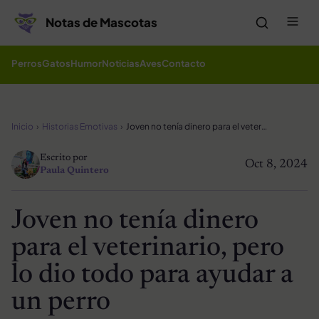
Saltar al contenido
Me
Notas de Mascotas
Perros
Gatos
Humor
Noticias
Aves
Contacto
Inicio
Historias Emotivas
Joven no tenía dinero para el veterinario, pero lo dio todo para ayudar a un perro
Escrito por
Oct 8, 2024
Paula Quintero
Joven no tenía dinero
para el veterinario, pero
lo dio todo para ayudar a
un perro