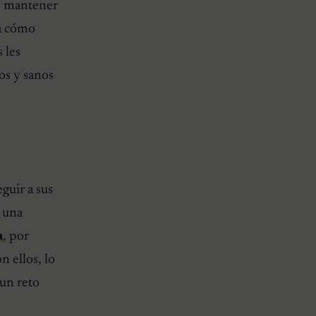
e mantener
ra cómo
 les
os y sanos
guir a sus
r una
a
, por
 ellos, lo
un reto