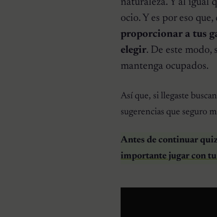
naturaleza. Y al igual 
ocio. Y es por eso que
proporcionar a tus g
elegir
. De este modo, 
ANIMALES ACUÁTICOS
mantenga ocupados.
¿Es cierto que todos los
delfines tienen nombre? –
Un Análisis Científico de
Así que, si llegaste busc
los Silbidos Firma
sugerencias que seguro 
Antes de continuar qui
importante jugar con tu