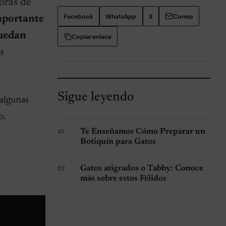
horas de
Facebook
WhatsApp
X
Correo
mportante
puedan
Copiar enlace
s
Sigue leyendo
 algunas
o.
Te Enseñamos Cómo Preparar un
Botiquín para Gatos
Gatos atigrados o Tabby: Conoce
más sobre estos Félidos