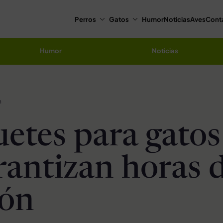
Perros
Gatos
Humor
Noticias
Aves
Cont
Humor
Noticias
n
uetes para gatos
rantizan horas 
ión