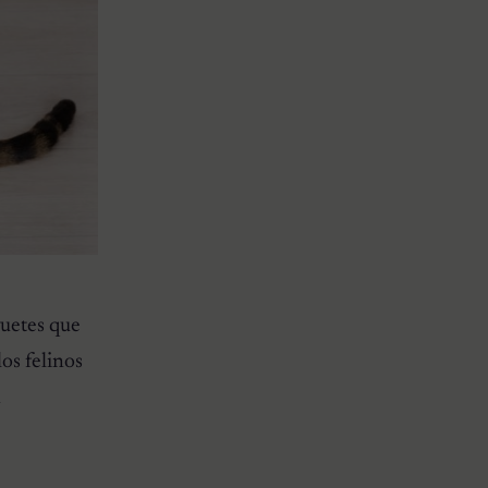
guetes que
los felinos
n