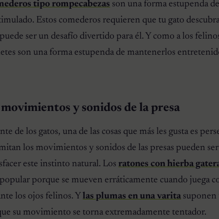
mederos tipo
rompecabezas
son una forma estupenda d
timulado. Estos comederos requieren que tu gato descub
 puede ser un desafío divertido para él. Y como a los felinos
uetes son una forma estupenda de mantenerlos entretenid
 movimientos y sonidos de la presa
e de los gatos, una de las cosas que más les gusta es perse
imitan los movimientos y sonidos de las presas pueden se
facer este instinto natural. Los
ratones con hierba gater
popular porque se mueven erráticamente cuando juega con
ante los ojos felinos. Y
las plumas en una varita
suponen 
ya que su movimiento se torna extremadamente tentador.