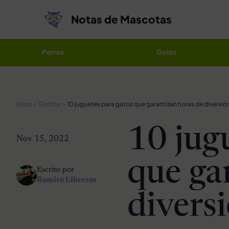
Saltar al contenido
Notas de Mascotas
Perros
Gatos
Inicio
Gatitos
10 juguetes para gatos que garantizan horas de diversió
10 jug
Nov 15, 2022
que ga
Escrito por
Ramiro Libreros
divers