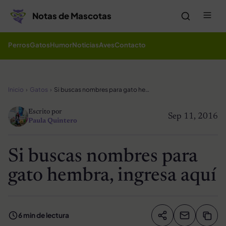
Saltar al contenido
Me
Notas de Mascotas
Perros
Gatos
Humor
Noticias
Aves
Contacto
Inicio
Gatos
Si buscas nombres para gato hembra, ingresa aquí
Escrito por
Sep 11, 2016
Paula Quintero
Si buscas nombres para
gato hembra, ingresa aquí
6 min de lectura
Compartir artíc
Copia
Compartir