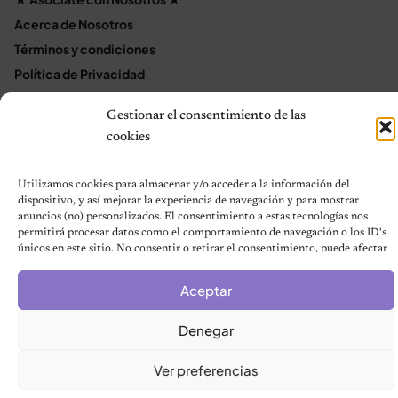
Acerca de Nosotros
Términos y condiciones
Política de Privacidad
Política de cookies (UE)
Gestionar el consentimiento de las
Mapa del sitio
cookies
Contáctanos
Terms and Conditions
Utilizamos cookies para almacenar y/o acceder a la información del
dispositivo, y así mejorar la experiencia de navegación y para mostrar
anuncios (no) personalizados. El consentimiento a estas tecnologías nos
permitirá procesar datos como el comportamiento de navegación o los ID's
© 2026 Notas de Mascotas
únicos en este sitio. No consentir o retirar el consentimiento, puede afectar
Política de privacidad
negativamente a ciertas características y funciones.
Aceptar
Denegar
Ver preferencias