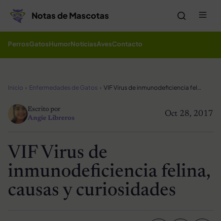
Saltar al contenido
Me
Notas de Mascotas
Perros
Gatos
Humor
Noticias
Aves
Contacto
Inicio
Enfermedades de Gatos
VIF Virus de inmunodeficiencia felina, causas y curiosidades
Escrito por
Oct 28, 2017
Angie Libreros
VIF Virus de
inmunodeficiencia felina,
causas y curiosidades