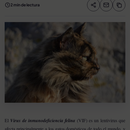
2 min de lectura
Compartir artíc
Copia
Compartir
El
Virus de inmunodeficiencia felina
(VIF) es un lentivirus que
afecta principalmente a los gatos domésticos de todo el mundo, y