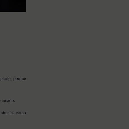
optarlo, porque
se amado.
 animales como