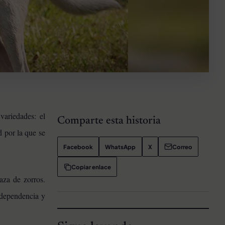
ariedades: el
Comparte esta historia
d por la que se
Facebook
WhatsApp
X
Correo
Copiar enlace
aza de zorros.
independencia y