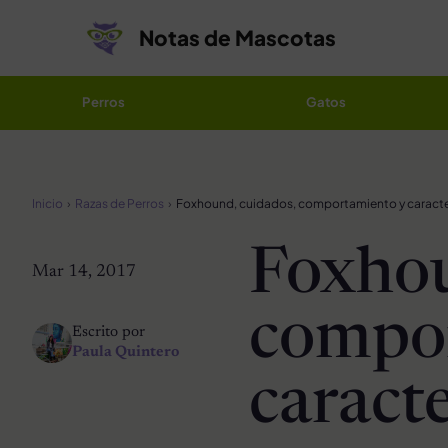
Saltar al contenido
Notas de Mascotas
Perros
Gatos
Inicio
Razas de Perros
Foxhound, cuidados, comportamiento y caracte
Foxhou
Mar 14, 2017
compo
Escrito por
Paula Quintero
caracte