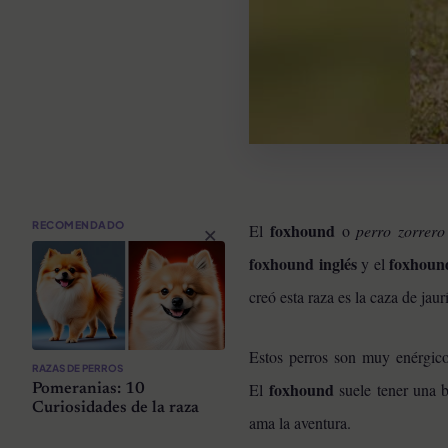
×
RECOMENDADO
foxhound
El
o
perro zorrero
foxhound inglés
foxhoun
y el
creó esta raza es la caza de jau
Estos perros son muy enérgicos
RAZAS DE PERROS
foxhound
El
suele tener una b
Pomeranias: 10
Curiosidades de la raza
ama la aventura.