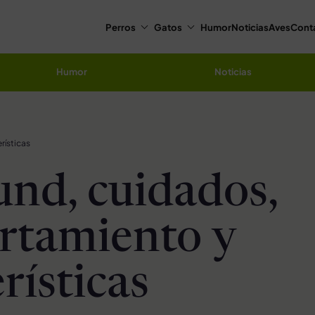
Perros
Gatos
Humor
Noticias
Aves
Cont
Humor
Noticias
rísticas
nd, cuidados,
rtamiento y
rísticas