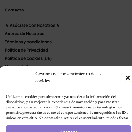
Contacto
★ Asóciate con Nosotros ★
Acerca de Nosotros
Términos y condiciones
Política de Privacidad
Política de cookies (UE)
Mapa del sitio
Contáctanos
Gestionar el consentimiento de las
cookies
Terms and Conditions
Utilizamos cookies para almacenar y/o acceder a la información del
dispositivo, y así mejorar la experiencia de navegación y para mostrar
© 2026 Notas de Mascotas
anuncios (no) personalizados. El consentimiento a estas tecnologías nos
Política de privacidad
permitirá procesar datos como el comportamiento de navegación o los ID's
únicos en este sitio. No consentir o retirar el consentimiento, puede afectar
negativamente a ciertas características y funciones.
Aceptar