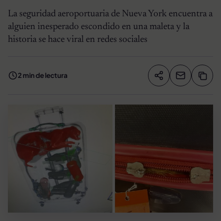
La seguridad aeroportuaria de Nueva York encuentra a
alguien inesperado escondido en una maleta y la
historia se hace viral en redes sociales
2 min de lectura
Compartir artíc
Copia
Compartir