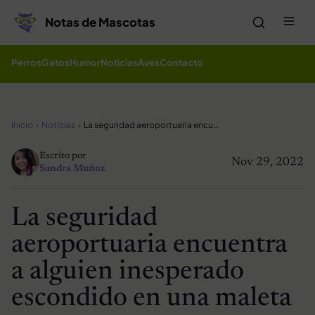
Saltar al contenido
Me
Notas de Mascotas
Perros
Gatos
Humor
Noticias
Aves
Contacto
Inicio
Noticias
La seguridad aeroportuaria encuentra a alguien inesperado escondido en una maleta
Escrito por
Nov 29, 2022
Sandra Muñoz
La seguridad
aeroportuaria encuentra
a alguien inesperado
escondido en una maleta