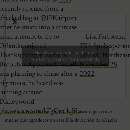
recently rescued from a
checked bag at
@JFKairport
after he snuck into a suitcase
in an attempt to fly to
— Lisa Farbstein,
Orlando, enjoyed
TSA Spokesperso
Haz clic para aceptar cookies de
Thanksgiving at home in
(@TSA_Northeast
marketing y permitir este contenido
Brooklyn. Apparently Smells
November 28,
was planning to chase after a
2022
big mouse he heard was
running around
Disneyworld.
pic.twitter.com/kTgQncJqBb
Teniendo en cuenta el final feliz, el astuto gato tuvo
mucho que agradecer en este Día de Acción de Gracias.