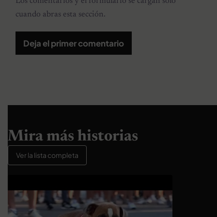
Los comentarios y el formulario se cargan solo
cuando abras esta sección.
Deja el primer comentario
Mira más historias
Ver la lista completa