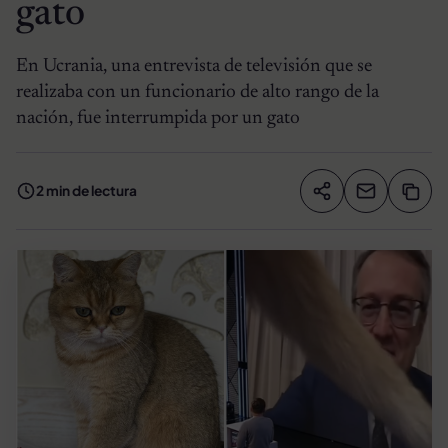
gato
En Ucrania, una entrevista de televisión que se
realizaba con un funcionario de alto rango de la
nación, fue interrumpida por un gato
2 min de lectura
Compartir artíc
Copia
Compartir