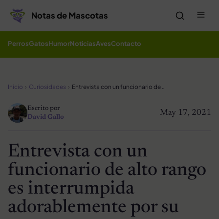
Saltar al contenido
Me
Notas de Mascotas
Perros
Gatos
Humor
Noticias
Aves
Contacto
Inicio
Curiosidades
Entrevista con un funcionario de alto rango es interrumpida adorablemente por su gato
Escrito por
May 17, 2021
David Gallo
Entrevista con un
funcionario de alto rango
es interrumpida
adorablemente por su