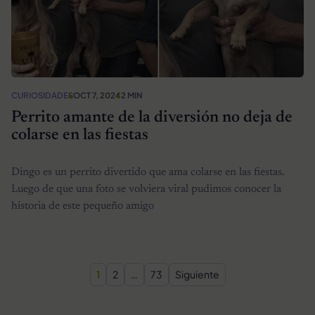
CURIOSIDADES
OCT 7, 2024
2 MIN
Perrito amante de la diversión no deja de
colarse en las fiestas
Dingo es un perrito divertido que ama colarse en las fiestas.
Luego de que una foto se volviera viral pudimos conocer la
historia de este pequeño amigo
Paginación de entradas
1
2
…
73
Siguiente