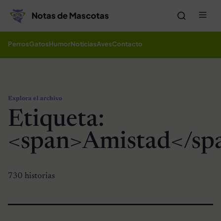
Saltar al contenido
Me
Notas de Mascotas
Perros
Gatos
Humor
Noticias
Aves
Contacto
Explora el archivo
Etiqueta:
<span>Amistad</sp
730 historias