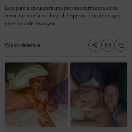
Esta pareja encuentra una perrita acurrucada en su
cama durante la noche y al despertar descubren que
no es uno de los suyos
2 min de lectura
Compartir artíc
Copia
Compartir