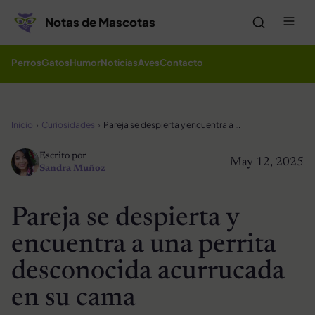
Saltar al contenido
Me
Notas de Mascotas
Perros
Gatos
Humor
Noticias
Aves
Contacto
Inicio
Curiosidades
Pareja se despierta y encuentra a una perrita desconocida acurrucada en su cama
Escrito por
May 12, 2025
Sandra Muñoz
Pareja se despierta y
encuentra a una perrita
desconocida acurrucada
en su cama