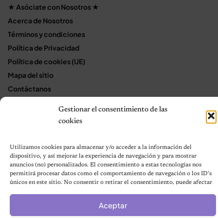
★ Asóciate con Nosotros ★
Acerca de Nosotros
Términos y condiciones
Política de Privacidad
Política de cookies (UE)
Mapa del sitio
Contáctanos
Terms and Conditions
Gestionar el consentimiento de las
cookies
© 2026 Notas de Mascotas
Utilizamos cookies para almacenar y/o acceder a la información del
Política de privacidad
dispositivo, y así mejorar la experiencia de navegación y para mostrar
anuncios (no) personalizados. El consentimiento a estas tecnologías nos
permitirá procesar datos como el comportamiento de navegación o los ID's
únicos en este sitio. No consentir o retirar el consentimiento, puede afectar
negativamente a ciertas características y funciones.
Aceptar