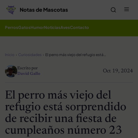
Saltar al contenido
Me
Notas de Mascotas
Perros
Gatos
Humor
Noticias
Aves
Contacto
Inicio
Curiosidades
El perro más viejo del refugio está sorprendido de recibir una fiesta de cumpleaños número 23
Escrito por
Oct 19, 2024
David Gallo
El perro más viejo del
refugio está sorprendido
de recibir una fiesta de
cumpleaños número 23