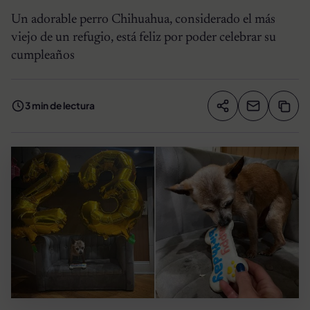
Un adorable perro Chihuahua, considerado el más
viejo de un refugio, está feliz por poder celebrar su
cumpleaños
3 min de lectura
Compartir artíc
Copia
Compartir