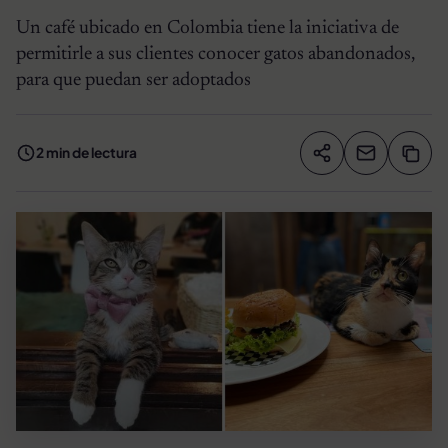
Un café ubicado en Colombia tiene la iniciativa de
permitirle a sus clientes conocer gatos abandonados,
para que puedan ser adoptados
2 min de lectura
Compartir artíc
Copia
Compartir