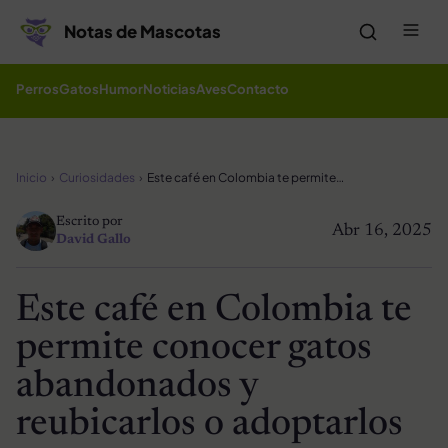
Saltar al contenido
Me
Notas de Mascotas
Perros
Gatos
Humor
Noticias
Aves
Contacto
Inicio
Curiosidades
Este café en Colombia te permite conocer gatos abandonados y reubicarlos o adoptarlos
Escrito por
Abr 16, 2025
David Gallo
Este café en Colombia te
permite conocer gatos
abandonados y
reubicarlos o adoptarlos