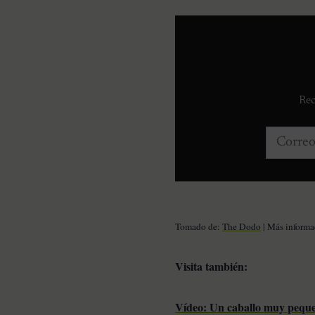
Rec
Correo e
Tomado de:
The Dodo
| Más inform
Visita también:
Vídeo: Un caballo muy peque