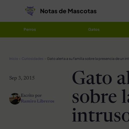
Saltar al contenido
Notas de Mascotas
Perros
Gatos
Inicio
Curiosidades
Gato al
Sep 3, 2015
sobre 
Escrito por
Ramiro Libreros
intruso