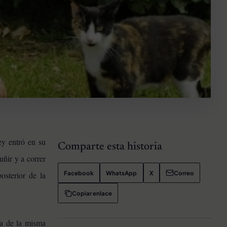
ey entró en su
Comparte esta historia
ñir y a correr
Facebook
WhatsApp
X
Correo
osterior de la
Copiar enlace
ba de la misma