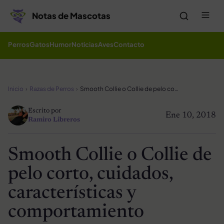
Saltar al contenido
Me
Notas de Mascotas
Perros
Gatos
Humor
Noticias
Aves
Contacto
Inicio
Razas de Perros
Smooth Collie o Collie de pelo corto, cuidados, características y comportamiento
Escrito por
Ene 10, 2018
Ramiro Libreros
Smooth Collie o Collie de
pelo corto, cuidados,
características y
comportamiento