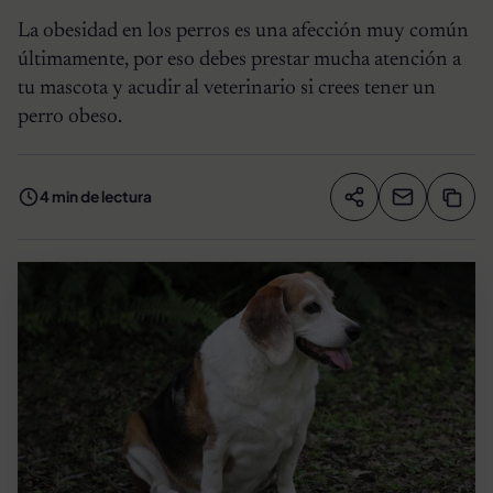
La obesidad en los perros es una afección muy común
últimamente, por eso debes prestar mucha atención a
tu mascota y acudir al veterinario si crees tener un
perro obeso.
4 min de lectura
Compartir artíc
Copia
Compartir