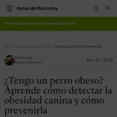
Saltar al contenido
Me
Notas de Mascotas
Perros
Gatos
Humor
Noticias
Aves
Contacto
Inicio
Alimentación en Perros
¿Tengo un perro obeso? Aprende cómo detectar la obesidad canina y cómo prevenirla
Escrito por
Ene 29, 2018
Ramiro Libreros
¿Tengo un perro obeso?
Aprende cómo detectar la
obesidad canina y cómo
prevenirla