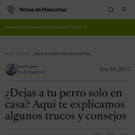
Saltar al contenido
Me
Notas de Mascotas
Perros
Gatos
Humor
Noticias
Aves
Contacto
Inicio
Perros
¿Dejas a tu perro solo en casa? Aquí te explicamos algunos trucos y consejos
Escrito por
Ene 18, 2017
Paula Quintero
¿Dejas a tu perro solo en
casa? Aquí te explicamos
algunos trucos y consejos