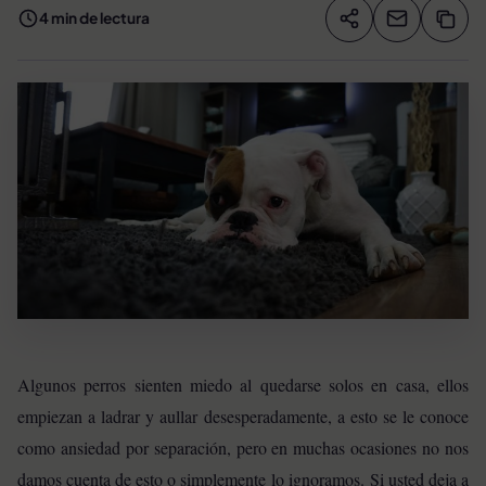
4 min de lectura
Compartir artíc
Copia
Compartir
Algunos perros sienten miedo al quedarse solos en casa, ellos
empiezan a ladrar y aullar desesperadamente, a esto se le conoce
como ansiedad por separación, pero en muchas ocasiones no nos
damos cuenta de esto o simplemente lo ignoramos.
Si usted deja a