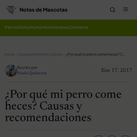
Saltar al contenido
Me
Notas de Mascotas
Perros
Gatos
Humor
Noticias
Aves
Contacto
Inicio
Comportamiento Canino
¿Por qué mi perro come heces? Causas y recomendaciones
Escrito por
Ene 17, 2017
Paula Quintero
¿Por qué mi perro come
heces? Causas y
recomendaciones