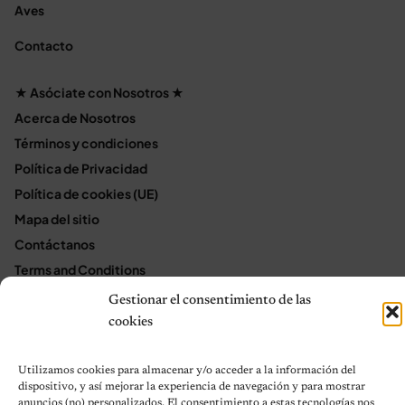
Aves
Contacto
★ Asóciate con Nosotros ★
Acerca de Nosotros
Términos y condiciones
Política de Privacidad
Política de cookies (UE)
Mapa del sitio
Contáctanos
Terms and Conditions
Gestionar el consentimiento de las
cookies
© 2026 Notas de Mascotas
Política de privacidad
Utilizamos cookies para almacenar y/o acceder a la información del
dispositivo, y así mejorar la experiencia de navegación y para mostrar
anuncios (no) personalizados. El consentimiento a estas tecnologías nos