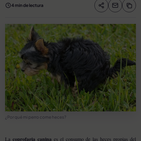
4 min de lectura
Compartir artíc
Copia
Compartir
¿Por qué mi perro come heces?
coprofagia canina
La
es el consumo de las heces propias del