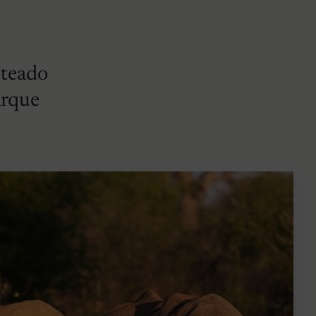
oteado
arque