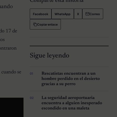
Comparte esta historia
cuando
Facebook
WhatsApp
X
Correo
Copiar enlace
ado 17 de
tos
contraron
Sigue leyendo
, cuando se
Rescatistas encuentran a un
hombre perdido en el desierto
gracias a su perro
La seguridad aeroportuaria
encuentra a alguien inesperado
escondido en una maleta