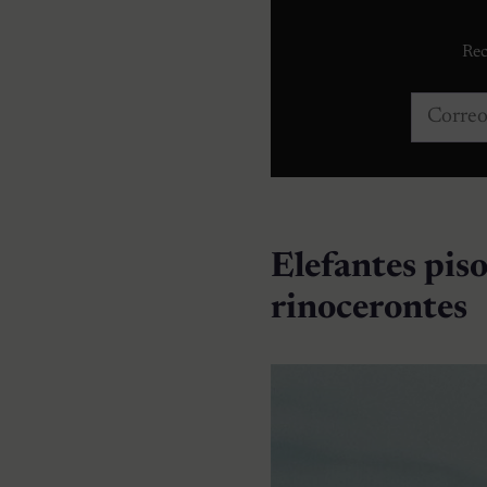
Rec
Correo e
Elefantes pis
rinocerontes