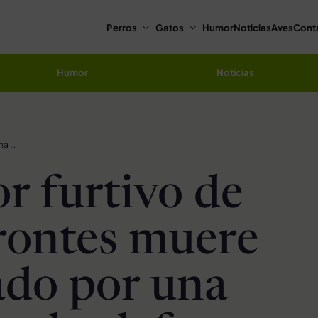
Perros
Gatos
Humor
Noticias
Aves
Cont
Humor
Noticias
Cazador furtivo de rinocerontes muere pisoteado por una manada de elefantes
r furtivo de
rontes muere
ado por una