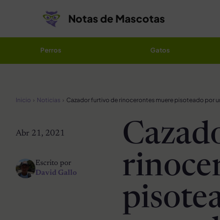
Saltar al contenido
Notas de Mascotas
Perros
Gatos
Inicio
Noticias
Cazado
Abr 21, 2021
rinoce
Escrito por
David Gallo
pisote