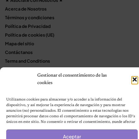
Acerca de Nosotros
Términos y condiciones
Política de Privacidad
Política de cookies (UE)
Mapa del sitio
Contáctanos
Terms and Conditions
Gestionar el consentimiento de las
cookies
© 2026 Notas de Mascotas
Política de privacidad
Utilizamos cookies para almacenar y/o acceder a la información del
dispositivo, y así mejorar la experiencia de navegación y para mostrar
anuncios (no) personalizados. El consentimiento a estas tecnologías nos
permitirá procesar datos como el comportamiento de navegación o los ID's
únicos en este sitio. No consentir o retirar el consentimiento, puede afectar
negativamente a ciertas características y funciones.
Aceptar