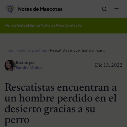
Saltar al contenido
Me
Notas de Mascotas
Perros
Gatos
Humor
Noticias
Aves
Contacto
Inicio
Historias Emotivas
Rescatistas encuentran a un hombre perdido en el desierto gracias a su perro
Escrito por
Dic 13, 2022
Sandra Muñoz
Rescatistas encuentran a
un hombre perdido en el
desierto gracias a su
perro