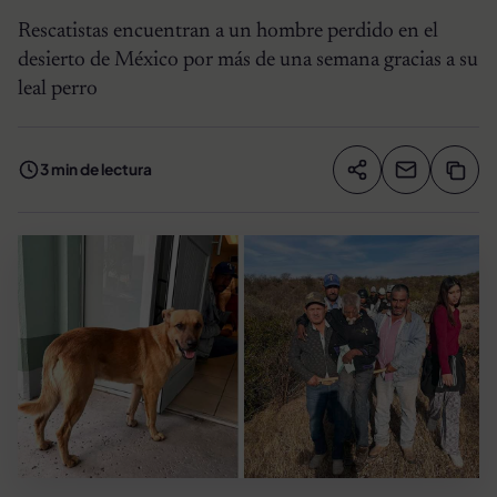
Rescatistas encuentran a un hombre perdido en el
desierto de México por más de una semana gracias a su
leal perro
3 min de lectura
Compartir artíc
Copia
Compartir