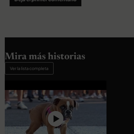
Mira más historias
Ver la lista completa