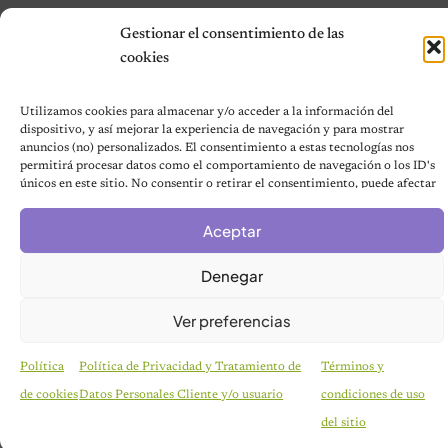
Gestionar el consentimiento de las
© 2026 Notas de Mascotas
cookies
Política de privacidad
Utilizamos cookies para almacenar y/o acceder a la información del
dispositivo, y así mejorar la experiencia de navegación y para mostrar
anuncios (no) personalizados. El consentimiento a estas tecnologías nos
permitirá procesar datos como el comportamiento de navegación o los ID's
únicos en este sitio. No consentir o retirar el consentimiento, puede afectar
negativamente a ciertas características y funciones.
Aceptar
Denegar
Ver preferencias
Política
Política de Privacidad y Tratamiento de
Términos y
de cookies
Datos Personales Cliente y/o usuario
condiciones de uso
HISTORIAS EMOTIVAS
Pesaba poco más de un kilo y estaba en la lista de
del sitio
eutanasia: la historia detrás de la cachorra que