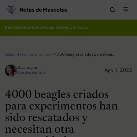
Saltar al contenido
Me
Notas de Mascotas
Perros
Gatos
Humor
Noticias
Aves
Contacto
Inicio
Historias Emotivas
4000 beagles criados para experimentos han sido rescatados y necesitan otra oportunidad
Escrito por
Ago 3, 2022
Sandra Muñoz
4000 beagles criados
para experimentos han
sido rescatados y
necesitan otra