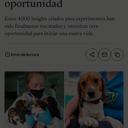
oportunidad
Estos 4000 beagles criados para experimentos han
sido finalmente rescatados y necesitan otra
oportunidad para iniciar una nueva vida
3 min de lectura
Compartir artíc
Copia
Compartir