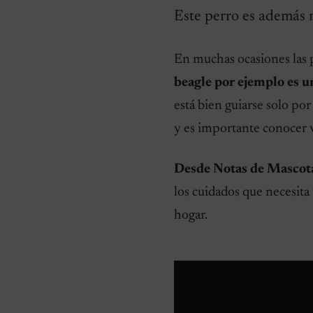
Este perro es además 
RAZAS DE PERROS
En muchas ocasiones las p
Pomeranias: 10
Curiosidades de la raza
beagle por ejemplo es u
está bien guiarse solo po
y es importante conocer v
Desde Notas de Mascotas
los cuidados que necesita 
hogar.