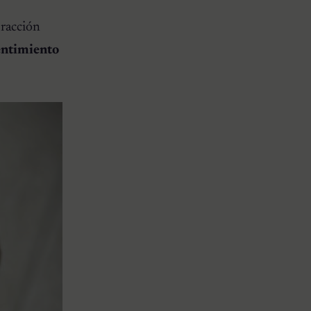
eracción
sentimiento