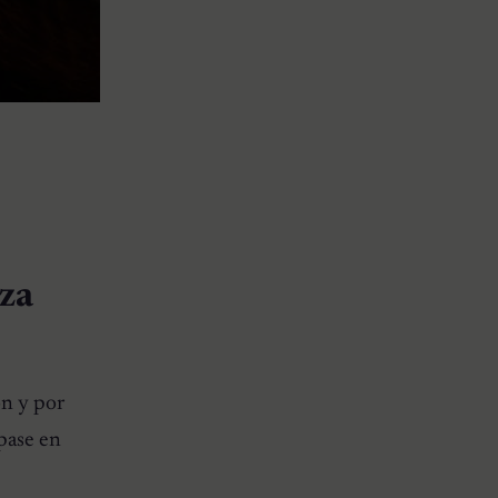
aza
ón y por
epase en