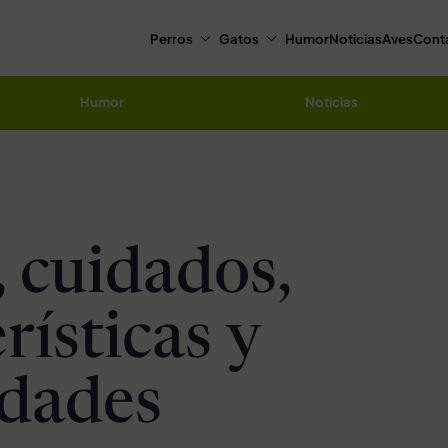
Perros
Gatos
Humor
Noticias
Aves
Cont
Humor
Noticias
, cuidados,
rísticas y
idades