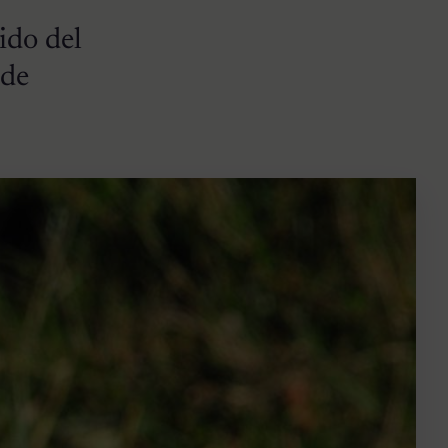
ido del
 de