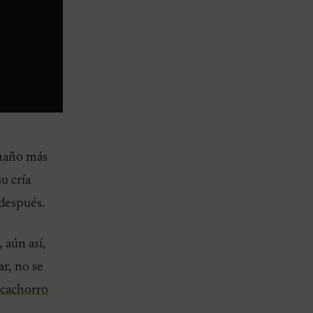
amaño más
u cría
después.
 aún así,
r, no se
e
cachorro