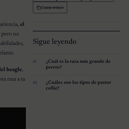
Copiar enlace
ariencia,
el
, pero no
Sigue leyendo
abilidades,
elante.
¿Cuál es la raza más grande de
perros?
del beagle
,
ta raza a tu
¿Cuáles son los tipos de pastor
collie?