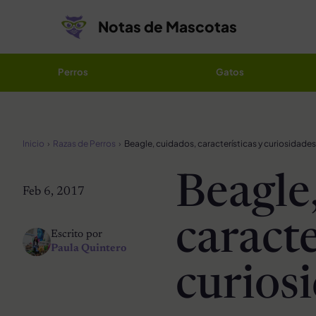
Saltar al contenido
Notas de Mascotas
Perros
Gatos
Inicio
Razas de Perros
Beagle, cuidados, características y curiosidades
Beagle
Feb 6, 2017
caracte
Escrito por
Paula Quintero
curios