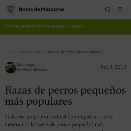
Saltar al contenido
Me
Notas de Mascotas
Perros
Gatos
Humor
Noticias
Aves
Contacto
Inicio
Razas de Perros
Razas de perros pequeños más populares
Escrito por
Feb 9, 2019
Ramiro Libreros
Razas de perros pequeños
más populares
Si deseas adoptar un animal de compañía, aquí te
mostramos las razas de perros pequeños más