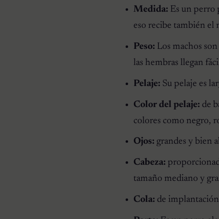
Medida:
Es un perro p
eso recibe también e
Peso:
Los machos son 
las hembras llegan fáci
Pelaje:
Su pelaje es la
Color del pelaje:
de b
colores como negro, ro
Ojos:
grandes y bien a
Cabeza:
proporcionada 
tamaño mediano y gra
Cola:
de implantación a