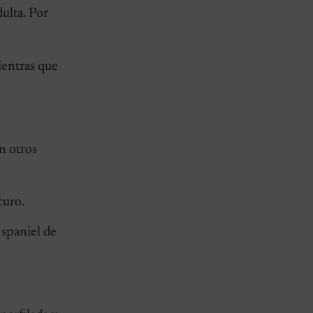
ulta. Por
ientras que
n otros
curo.
 spaniel de