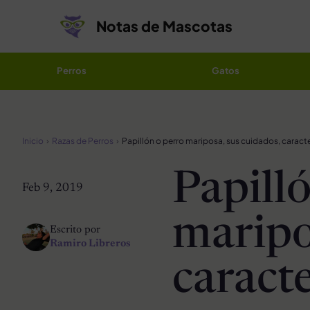
Saltar al contenido
Notas de Mascotas
Perros
Gatos
Inicio
Razas de Perros
Papill
Feb 9, 2019
maripo
Escrito por
Ramiro Libreros
caracte