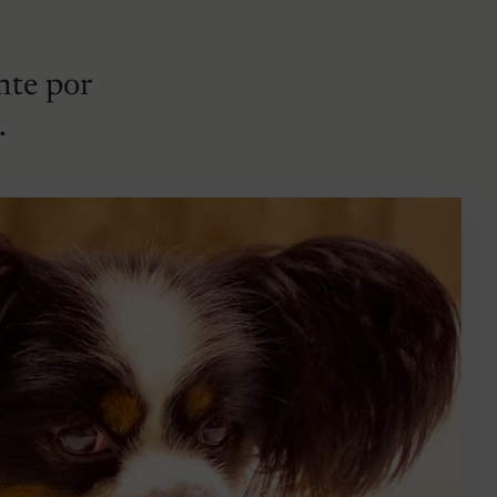
nte por
.