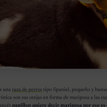
s una
raza de perros
tipo
Spaniel,
pequeño y bastan
ística son sus orejas en forma de mariposa a las cua
rancés
papillon
quiere decir mariposa por eso es