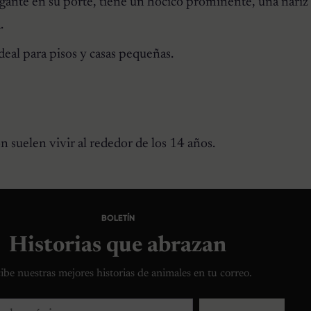
gante en su porte, tiene un hocico prominente, una nariz 
.
deal para pisos y casas pequeñas.
n suelen vivir al rededor de los 14 años.
BOLETÍN
Historias que abrazan
ibe nuestras mejores historias de animales en tu correo.
lectrónico