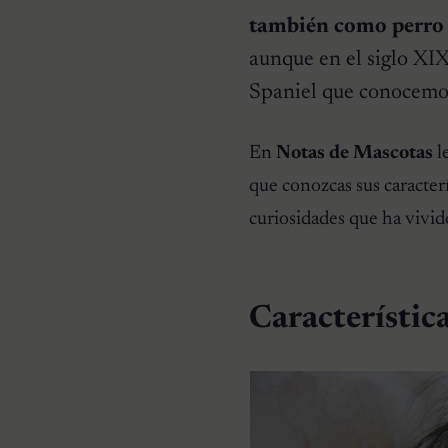
también como perro
aunque en el siglo XIX
RAZAS DE PERROS
Spaniel que conocemo
Pomeranias: 10
Curiosidades de la raza
En
Notas de Mascotas
l
que conozcas sus caracter
curiosidades que ha vivido
Característica