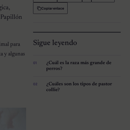
gica,
Copiar enlace
 Papillón
Sigue leyendo
imal para
ta y algunas
¿Cuál es la raza más grande de
perros?
¿Cuáles son los tipos de pastor
collie?