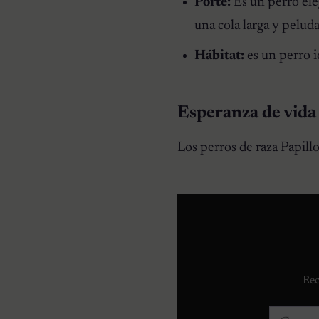
Porte:
Es un perro ele
una cola larga y peluda
Hábitat:
es un perro i
Esperanza de vida
Los perros de raza Papillo
Rec
Correo e