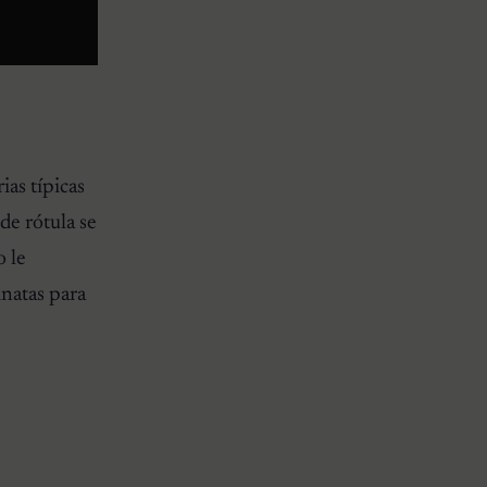
ias típicas
de rótula se
o le
inatas para