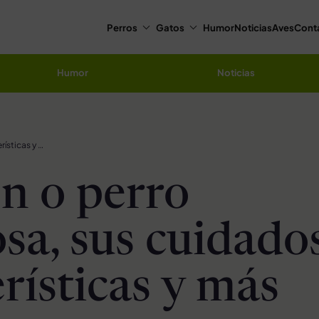
Perros
Gatos
Humor
Noticias
Aves
Cont
Humor
Noticias
Papillón o perro mariposa, sus cuidados, características y más
ón o perro
sa, sus cuidados
rísticas y más