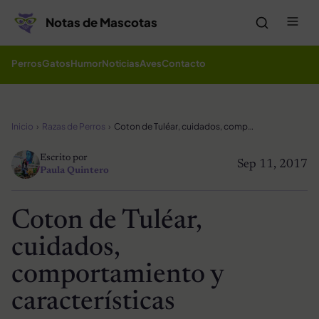
Saltar al contenido
Me
Notas de Mascotas
Perros
Gatos
Humor
Noticias
Aves
Contacto
Inicio
Razas de Perros
Coton de Tuléar, cuidados, comportamiento y características
Escrito por
Sep 11, 2017
Paula Quintero
Coton de Tuléar,
cuidados,
comportamiento y
características