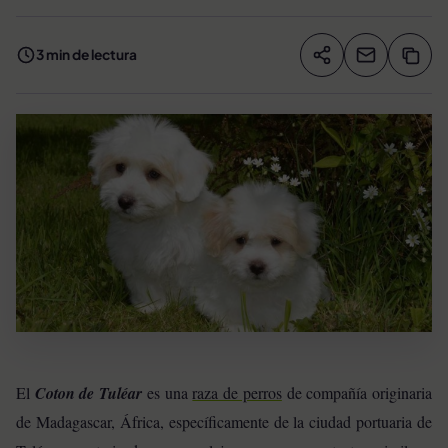
3 min de lectura
Compartir artíc
Copia
Compartir
El
Coton de Tuléar
es una
raza de perros
de compañía originaria
de Madagascar, África, específicamente de la ciudad portuaria de