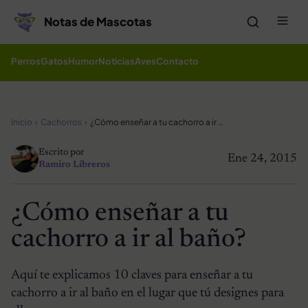
Saltar al contenido
Me
Notas de Mascotas
Perros
Gatos
Humor
Noticias
Aves
Contacto
Inicio
Cachorros
¿Cómo enseñar a tu cachorro a ir al baño?
Escrito por
Ene 24, 2015
Ramiro Libreros
¿Cómo enseñar a tu
cachorro a ir al baño?
Aquí te explicamos 10 claves para enseñar a tu
cachorro a ir al baño en el lugar que tú designes para