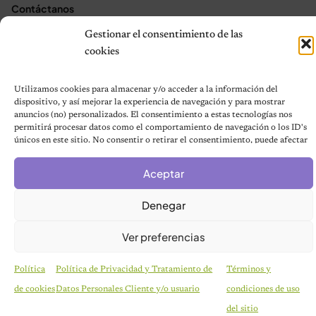
Contáctanos
Terms and Conditions
Gestionar el consentimiento de las
cookies
© 2026 Notas de Mascotas
Utilizamos cookies para almacenar y/o acceder a la información del
Política de privacidad
dispositivo, y así mejorar la experiencia de navegación y para mostrar
anuncios (no) personalizados. El consentimiento a estas tecnologías nos
permitirá procesar datos como el comportamiento de navegación o los ID's
únicos en este sitio. No consentir o retirar el consentimiento, puede afectar
negativamente a ciertas características y funciones.
Aceptar
Denegar
Ver preferencias
Política
Política de Privacidad y Tratamiento de
Términos y
de cookies
Datos Personales Cliente y/o usuario
condiciones de uso
COMPORTAMIENTO CANINO
¿Los Perros Mienten? La Ciencia lo Explica
del sitio