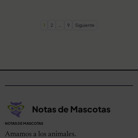
Paginación de entradas
1
2
…
9
Siguiente
Notas de Mascotas
NOTAS DE MASCOTAS
Amamos a los animales.