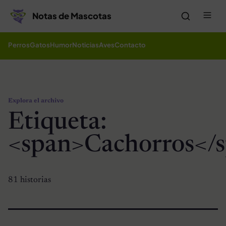
Saltar al contenido
Me
Notas de Mascotas
Perros
Gatos
Humor
Noticias
Aves
Contacto
Explora el archivo
Etiqueta:
<span>Cachorros</
81 historias