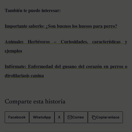
También te puede interesar:
Importante saberlo: ¿Son buenos los huesos para perro?
Animales Herbívoros – Curiosidades, características y
ejemplos
Infórmate: Enfermedad del gusano del corazón en perros o
dirofilariasis canina
Comparte esta historia
Facebook
WhatsApp
X
Correo
Copiar enlace