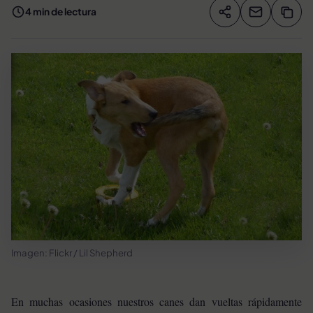
4 min de lectura
Compartir artíc
Copia
Compartir
Imagen: Flickr / Lil Shepherd
En muchas ocasiones nuestros canes dan vueltas rápidamente