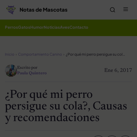
Saltar al contenido
Me
Notas de Mascotas
Perros
Gatos
Humor
Noticias
Aves
Contacto
Inicio
Comportamiento Canino
¿Por qué mi perro persigue su cola?, Causas y recomendaciones
Escrito por
Ene 6, 2017
Paula Quintero
¿Por qué mi perro
persigue su cola?, Causas
y recomendaciones