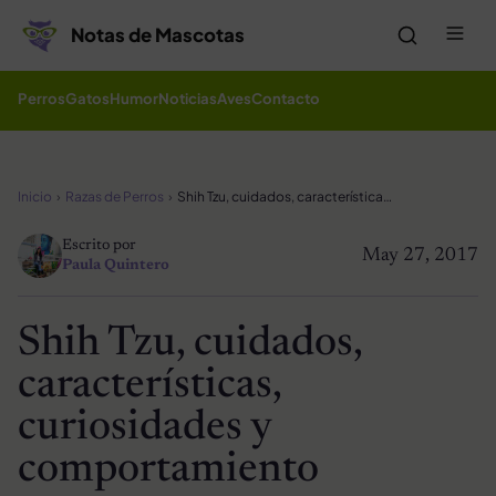
Saltar al contenido
Me
Notas de Mascotas
Perros
Gatos
Humor
Noticias
Aves
Contacto
Inicio
Razas de Perros
Shih Tzu, cuidados, características, curiosidades y comportamiento
Escrito por
May 27, 2017
Paula Quintero
Shih Tzu, cuidados,
características,
curiosidades y
comportamiento