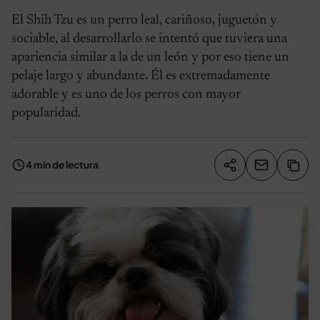
El Shih Tzu es un perro leal, cariñoso, juguetón y
sociable, al desarrollarlo se intentó que tuviera una
apariencia similar a la de un león y por eso tiene un
pelaje largo y abundante. Él es extremadamente
adorable y es uno de los perros con mayor
popularidad.
4 min de lectura
Compartir artíc
Copia
Compartir