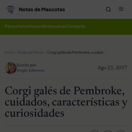
Saltar al contenido
Me
Notas de Mascotas
Perros
Gatos
Humor
Noticias
Aves
Contacto
Inicio
Razas de Perros
Corgi galés de Pembroke, cuidados, características y curiosidades
Escrito por
Ago 23, 2017
Angie Libreros
Corgi galés de Pembroke,
cuidados, características y
curiosidades