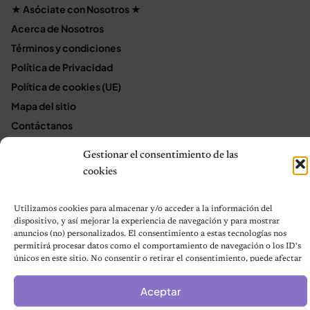
★ Asóciate con Nosotros ★
Acerca de Nosotros
Términos y condiciones
Política de Privacidad
Política de cookies (UE)
Mapa del sitio
Contáctanos
Terms and Conditions
Gestionar el consentimiento de las
cookies
© 2026 Notas de Mascotas
Utilizamos cookies para almacenar y/o acceder a la información del
Política de privacidad
dispositivo, y así mejorar la experiencia de navegación y para mostrar
anuncios (no) personalizados. El consentimiento a estas tecnologías nos
permitirá procesar datos como el comportamiento de navegación o los ID's
únicos en este sitio. No consentir o retirar el consentimiento, puede afectar
negativamente a ciertas características y funciones.
Aceptar