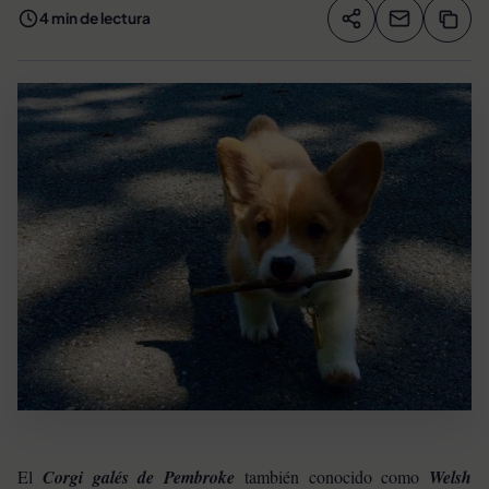
4 min de lectura
Compartir artíc
Copia
Compartir
El
Corgi galés de Pembroke
también conocido como
Welsh