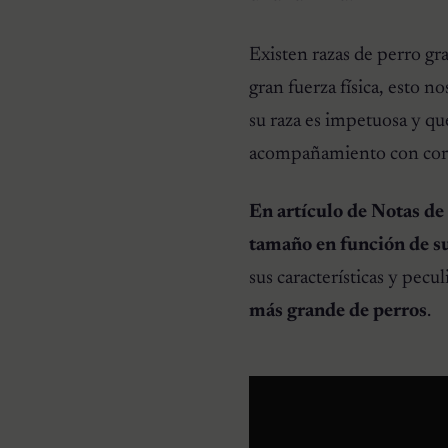
RAZAS DE PERROS
Pomeranias: 10
Curiosidades de la raza
Existen razas de perro gr
gran fuerza física, esto n
su raza es impetuosa y qu
acompañamiento con corr
En artículo de Notas de
tamaño en función de su
sus características y pec
más grande de perros
.