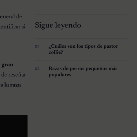
general de
Sigue leyendo
ntificar si
¿Cuáles son los tipos de pastor
collie?
e gran
Razas de perros pequeños más
 de reseñar
populares
s la raza