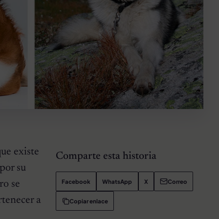
ue existe
Comparte esta historia
por su
Facebook
WhatsApp
X
Correo
ro se
rtenecer a
Copiar enlace