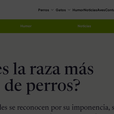
Perros
Gatos
Humor
Noticias
Aves
Cont
Humor
Noticias
es la raza más
 de perros?
des se reconocen por su imponencia, 