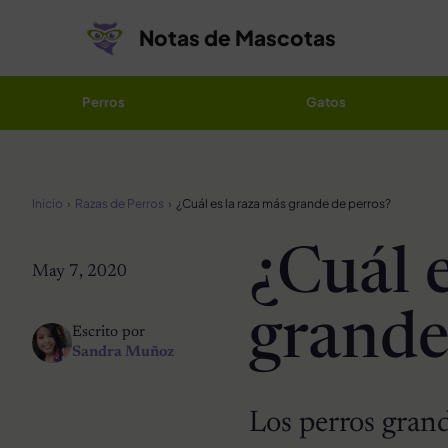
Saltar al contenido
Notas de Mascotas
Perros
Gatos
Inicio
Razas de Perros
¿Cuál es la raza más grande de perros?
¿Cuál 
May 7, 2020
grande
Escrito por
Sandra Muñoz
Los perros gran