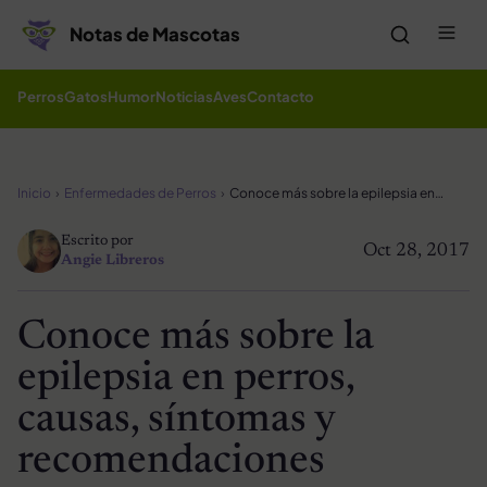
Saltar al contenido
Me
Notas de Mascotas
Perros
Gatos
Humor
Noticias
Aves
Contacto
Inicio
Enfermedades de Perros
Conoce más sobre la epilepsia en perros, causas, síntomas y recomendaciones
Escrito por
Oct 28, 2017
Angie Libreros
Conoce más sobre la
epilepsia en perros,
causas, síntomas y
recomendaciones