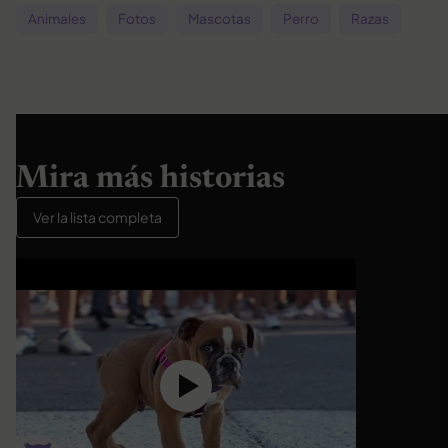
Animales
Fotos
Mascotas
Perro
Razas
Mira más historias
Ver la lista completa