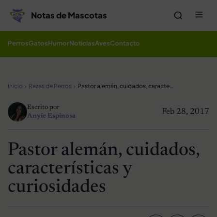
Saltar al contenido
Me
Notas de Mascotas
Perros
Gatos
Humor
Noticias
Aves
Contacto
Inicio
Razas de Perros
Pastor alemán, cuidados, características y curiosidades
Escrito por
Feb 28, 2017
Anyie Espinosa
Pastor alemán, cuidados,
características y
curiosidades