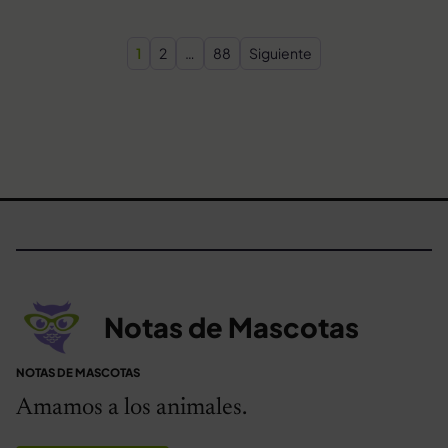
Paginación de entradas
1
2
…
88
Siguiente
Notas de Mascotas
NOTAS DE MASCOTAS
Amamos a los animales.