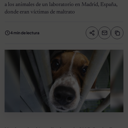
a los animales de un laboratorio en Madrid, España,
donde eran víctimas de maltrato
4 min de lectura
Compartir artíc
Copia
Compartir