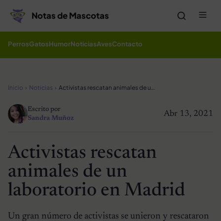
Saltar al contenido
Me
Notas de Mascotas
Perros
Gatos
Humor
Noticias
Aves
Contacto
Inicio
Noticias
Activistas rescatan animales de un laboratorio en Madrid
Escrito por
Abr 13, 2021
Sandra Muñoz
Activistas rescatan
animales de un
laboratorio en Madrid
Un gran número de activistas se unieron y rescataron