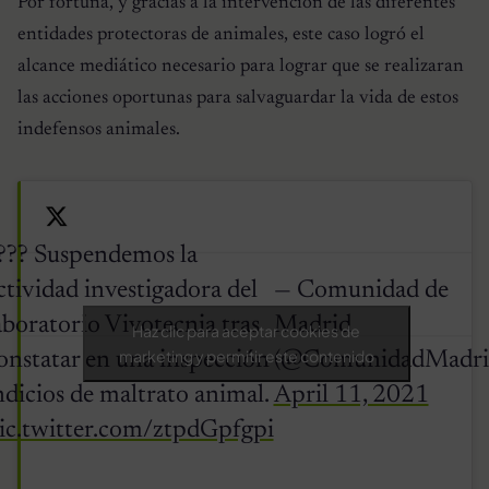
Por fortuna, y gracias a la intervención de las diferentes
entidades protectoras de animales, este caso logró el
alcance mediático necesario para lograr que se realizaran
las acciones oportunas para salvaguardar la vida de estos
indefensos animales.
??? Suspendemos la
ctividad investigadora del
— Comunidad de
aboratorio Vivotecnia tras
Madrid
Haz clic para aceptar cookies de
marketing y permitir este contenido
onstatar en una inspección
(@ComunidadMadri
ndicios de maltrato animal.
April 11, 2021
ic.twitter.com/ztpdGpfgpi