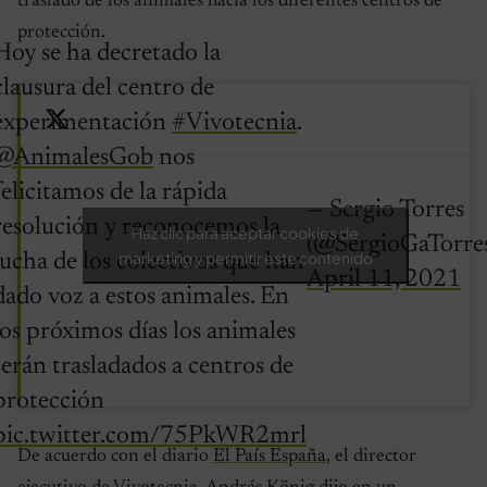
traslado de los animales hacia los diferentes centros de
protección.
Hoy se ha decretado la
clausura del centro de
experimentación
#Vivotecnia
.
@AnimalesGob
nos
felicitamos de la rápida
— Sergio Torres
resolución y reconocemos la
Haz clic para aceptar cookies de
(@SergioGaTorres
marketing y permitir este contenido
lucha de los colectivos que han
April 11, 2021
dado voz a estos animales. En
los próximos días los animales
serán trasladados a centros de
protección
pic.twitter.com/75PkWR2mrl
De acuerdo con el diario
El País España
, el director